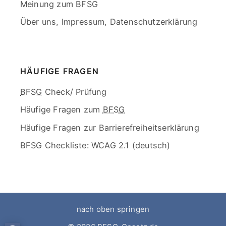
Meinung zum BFSG
Über uns, Impressum, Datenschutzerklärung
End
of
menu
HÄUFIGE FRAGEN
Skip
BFSG
Check/ Prüfung
menu
Häufige Fragen zum
BFSG
Häufige Fragen zur Barrierefreiheitserklärung
BFSG Checkliste: WCAG 2.1 (deutsch)
End
of
menu
nach oben springen