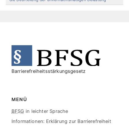
End
of
menu
Barrierefreiheitsstärkungsgesetz
MENÜ
Skip
BFSG
in leichter Sprache
menu
Informationen:
Erklärung zur Barrierefreiheit