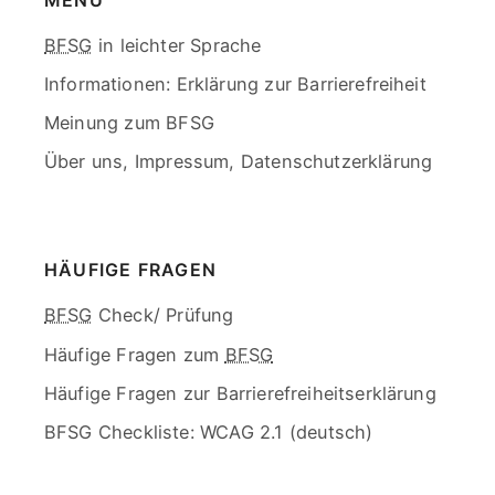
MENÜ
Skip
BFSG
in leichter Sprache
menu
Informationen:
Erklärung zur Barrierefreiheit
Meinung zum BFSG
Über uns, Impressum, Datenschutzerklärung
End
of
menu
HÄUFIGE FRAGEN
Skip
BFSG
Check/ Prüfung
menu
Häufige Fragen zum
BFSG
Häufige Fragen zur Barrierefreiheitserklärung
BFSG Checkliste: WCAG 2.1 (deutsch)
End
of