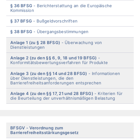
§ 36 BFSG
Berichterstattung an die Europäische
Kommission
§ 37 BFSG
Bußgeldvorschriften
§ 38 BFSG
Übergangsbestimmungen
Anlage 1 (zu § 28 BFSG)
Überwachung von
Dienstleistungen
Anlage 2 (zu den §§ 6, 9, 18 und 19 BFSG)
Konformitätsbewertungsverfahren für Produkte
Anlage 3 (zu den §§ 14 und 28 BFSG)
Informationen
über Dienstleistungen, die den
Barrierefreiheitsanforderungen entsprechen
Anlage 4 (zu den §§ 17, 21 und 28 BFSG)
Kriterien für
die Beurteilung der unverhältnismäßigen Belastung
End
of
menu
Skip
BFSGV
Verordnung zum
Barrierefreiheitsstärkungsgesetz
menu