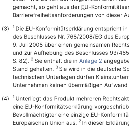
gemacht, so geht aus der
EU
-Konformitätse
Barrierefreiheitsanforderungen von dieser 
1
Die
EU
-Konformitätserklärung entspricht i
des Beschlusses Nr. 768/2008/EG des Euro
9. Juli 2008 über einen gemeinsamen Recht
und zur Aufhebung des Beschlusses 93/465
2
S
. 82).
Sie enthält die in
Anlage 2
angegeben
3
Stand gehalten.
Sie wird in die deutsche S
technischen Unterlagen dürfen Kleinstunter
Unternehmen keinen übermäßigen Aufwand 
1
Unterliegt das Produkt mehreren Rechtsakt
eine
EU
-Konformitätserklärung vorgeschrieben
Bevollmächtigter eine einzige
EU
-Konformitä
2
Europäischen Union aus.
In dieser Erkläru