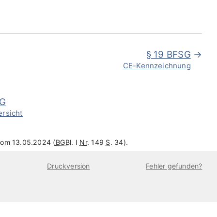
§ 19 BFSG
CE-Kennzeichnung
SG
ersicht
vom 13.05.2024 (
BGBl
. I
Nr
. 149
S
. 34).
Druckversion
Fehler gefunden?