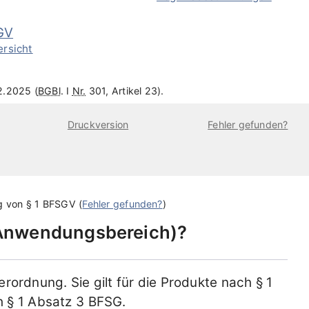
GV
ersicht
2.2025 (
BGBl
. I
Nr.
301, Artikel 23).
Druckversion
Fehler gefunden?
g von
§ 1 BFSGV
(
Fehler gefunden?
)
Anwendungsbereich
?
ordnung. Sie gilt für die Produkte nach § 1
h § 1 Absatz 3 BFSG.