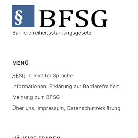
Barrierefreiheitsstärkungsgesetz
MENÜ
Skip
BFSG
in leichter Sprache
menu
Informationen:
Erklärung zur Barrierefreiheit
Meinung zum BFSG
Über uns, Impressum, Datenschutzerklärung
End
of
menu