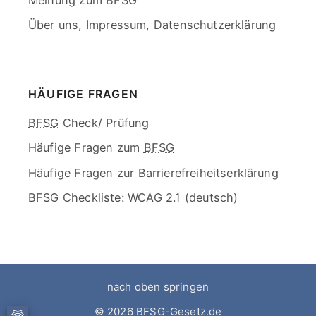
Meinung zum BFSG
Über uns, Impressum, Datenschutzerklärung
End
of
menu
HÄUFIGE FRAGEN
Skip
BFSG
Check/ Prüfung
menu
Häufige Fragen zum
BFSG
Häufige Fragen zur Barrierefreiheitserklärung
BFSG Checkliste: WCAG 2.1 (deutsch)
End
of
menu
nach oben springen
© 2026
BFSG-Gesetz.de