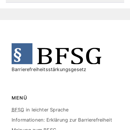
End
of
menu
Barrierefreiheitsstärkungsgesetz
MENÜ
Skip
BFSG
in leichter Sprache
menu
Informationen:
Erklärung zur Barrierefreiheit