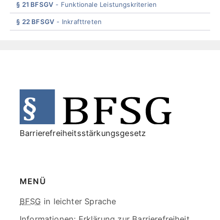
§ 21 BFSGV
Funktionale Leistungskriterien
§ 22 BFSGV
Inkrafttreten
End
of
menu
Barrierefreiheitsstärkungsgesetz
MENÜ
Skip
BFSG
in leichter Sprache
menu
Informationen:
Erklärung zur Barrierefreiheit