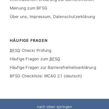
Meinung zum BFSG
Über uns, Impressum, Datenschutzerklärung
End
of
menu
HÄUFIGE FRAGEN
Skip
BFSG
Check/ Prüfung
menu
Häufige Fragen zum
BFSG
Häufige Fragen zur Barrierefreiheitserklärung
BFSG Checkliste: WCAG 2.1 (deutsch)
End
of
menu
nach oben springen