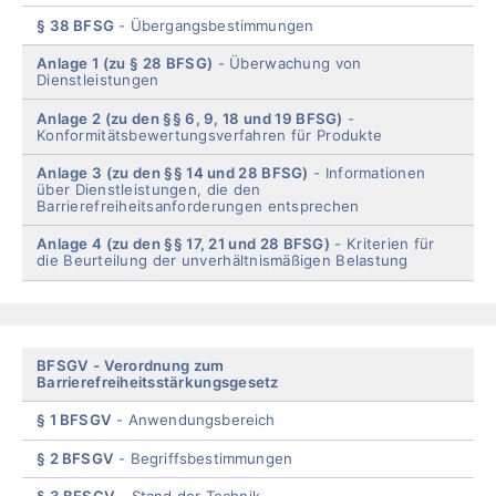
§ 38 BFSG
Übergangsbestimmungen
Anlage 1 (zu § 28 BFSG)
Überwachung von
Dienstleistungen
Anlage 2 (zu den §§ 6, 9, 18 und 19 BFSG)
Konformitätsbewertungsverfahren für Produkte
Anlage 3 (zu den §§ 14 und 28 BFSG)
Informationen
über Dienstleistungen, die den
Barrierefreiheitsanforderungen entsprechen
Anlage 4 (zu den §§ 17, 21 und 28 BFSG)
Kriterien für
die Beurteilung der unverhältnismäßigen Belastung
End
of
menu
Skip
BFSGV
Verordnung zum
Barrierefreiheitsstärkungsgesetz
menu
§ 1 BFSGV
Anwendungsbereich
§ 2 BFSGV
Begriffsbestimmungen